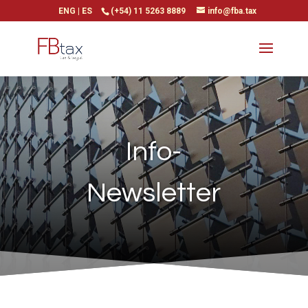
ENG
|
ES
(+54) 11 5263 8889
info@fba.tax
Info-
Newsletter